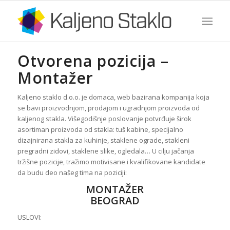
Otvorena pozicija –
Montažer
Kaljeno staklo d.o.o. je domaca, web bazirana kompanija koja
se bavi proizvodnjom, prodajom i ugradnjom proizvoda od
kaljenog stakla. Višegodišnje poslovanje potvrđuje širok
asortiman proizvoda od stakla: tuš kabine, specijalno
dizajnirana stakla za kuhinje, staklene ograde, stakleni
pregradni zidovi, staklene slike, ogledala… U cilju jačanja
tržišne pozicije, tražimo motivisane i kvalifikovane kandidate
da budu deo našeg tima na poziciji:
MONTAŽER
BEOGRAD
USLOVI: