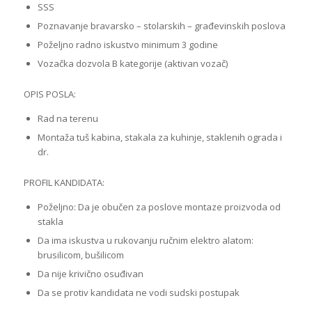
SSS
Poznavanje bravarsko – stolarskih – građevinskih poslova
Poželjno radno iskustvo minimum 3 godine
Vozačka dozvola B kategorije (aktivan vozač)
OPIS POSLA:
Rad na terenu
Montaža tuš kabina, stakala za kuhinje, staklenih ograda i
dr.
PROFIL KANDIDATA:
Poželjno: Da je obučen za poslove montaze proizvoda od
stakla
Da ima iskustva u rukovanju ručnim elektro alatom:
brusilicom, bušilicom
Da nije krivično osuđivan
Da se protiv kandidata ne vodi sudski postupak