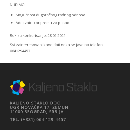
NUDIMO:
Mogućnost dugoročnog radnog odnosa
Adekvatnu pripremu za posao
Rok za konkurisanje: 28.05.2021.
Svi zainteresovani kandidati neka se jave na telefon:
0641294457
KALJENO STAKLO DOO
UGRINOVAČKA 17, ZEMUN
11000 BEOGRAD, SRBIJA
TEL: (+381) 064 129-4457