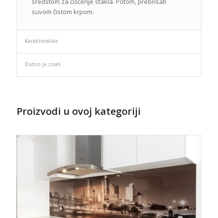
sredstom za čišćenje stakla. Potom, prebrisati
suvom čistom krpom.
Karakteristike
Dobro je znati
Proizvodi u ovoj kategoriji