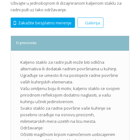
Uživajte u jednobojnom ili dizajniranom kaljenom staklu za
radni pult uz lako održavanje.
Zakažite besplatno merenje
Galerija
O proizvodu
Kaljeno staklo za radni pult može biti odlična
alternativa ili dodatak radnim površinama u kuhinji.
Ugrađuje se umesto ili na postojeće radne površine
vaših kuhinjskih elemenata.
Vašu omiljenu boju ili motiv, kaljeno staklo ce svojom
prirodnom refleksijom dodatno naglasiti, a vašu
kuhinju učiniti jedinstvenom.
Svako staklo za radne površine vaše kuhinje se
posebno izrađuje na osnovu preciznih,
milimetarskih mera uzetih na licu mesta.
Održavanje:
Očistiti magičnom krpom namočenom uobicajenim