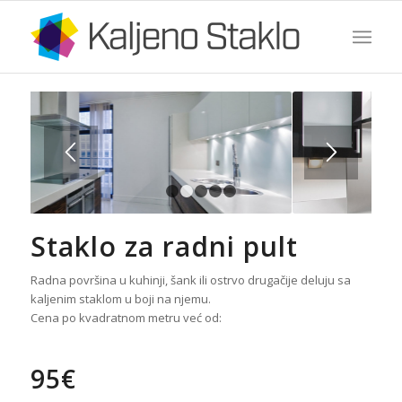
1
2
3
4
5
Staklo za radni pult
Radna površina u kuhinji, šank ili ostrvo drugačije deluju sa
kaljenim staklom u boji na njemu.
Cena po kvadratnom metru već od:
95
€