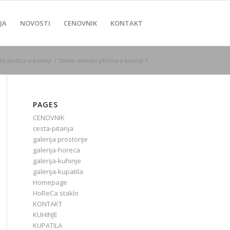
JA
NOVOSTI
CENOVNIK
KONTAKT
o pločica u kuhinji
/
Staklo umesto pločica u kuhinji 3
PAGES
CENOVNIK
cesta-pitanja
galerija prostorije
galerija-horeca
galerija-kuhinje
galerija-kupatila
Homepage
HoReCa staklo
KONTAKT
KUHINJE
KUPATILA