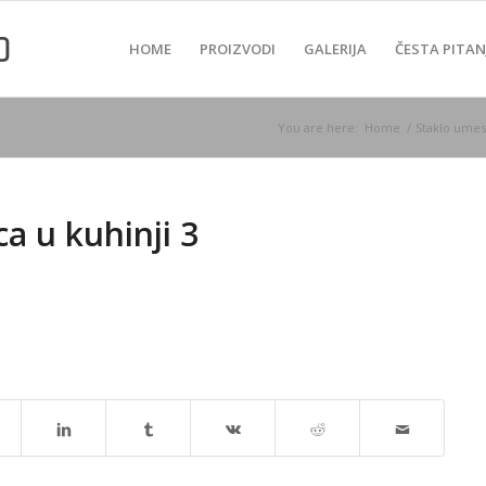
HOME
PROIZVODI
GALERIJA
ČESTA PITAN
You are here:
Home
/
Staklo umest
a u kuhinji 3