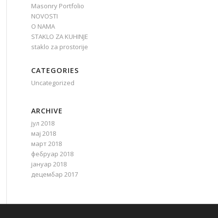
Masonry Portfolio
NOVOSTI
O NAMA
STAKLO ZA KUHINJE
staklo za prostorije
CATEGORIES
Uncategorized
ARCHIVE
јул 2018
мај 2018
март 2018
фебруар 2018
јануар 2018
децембар 2017