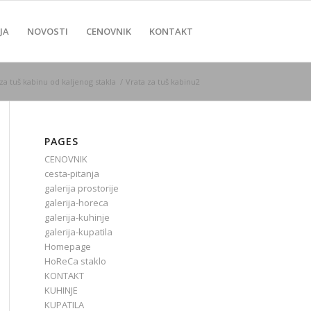
JA
NOVOSTI
CENOVNIK
KONTAKT
za tuš kabinu od kaljenog stakla
/
Vrata za tuš kabinu2
PAGES
CENOVNIK
cesta-pitanja
galerija prostorije
galerija-horeca
galerija-kuhinje
galerija-kupatila
Homepage
HoReCa staklo
KONTAKT
KUHINJE
KUPATILA