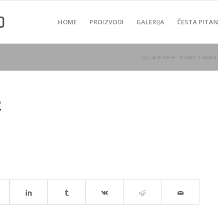
HOME
PROIZVODI
GALERIJA
ČESTA PITAN
You are here:
Home
/
Vrata 
2