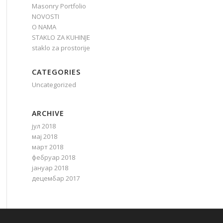
Masonry Portfolio
NOVOSTI
O NAMA
STAKLO ZA KUHINJE
staklo za prostorije
CATEGORIES
Uncategorized
ARCHIVE
јул 2018
мај 2018
март 2018
фебруар 2018
јануар 2018
децембар 2017