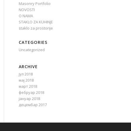
Masonry Portfolio
NOVOSTI
O NAMA
STAKLO ZA KUHINJE
staklo za prostorije
CATEGORIES
Uncategorized
ARCHIVE
јул 2018
мај 2018
март 2018
фебруар 2018
јануар 2018
децембар 2017