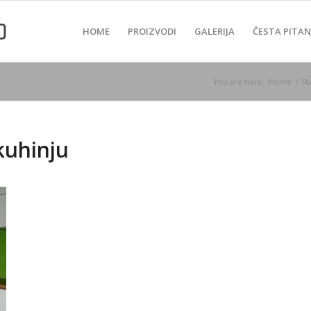
HOME
PROIZVODI
GALERIJA
ČESTA PITAN
You are here:
Home
/
St
kuhinju