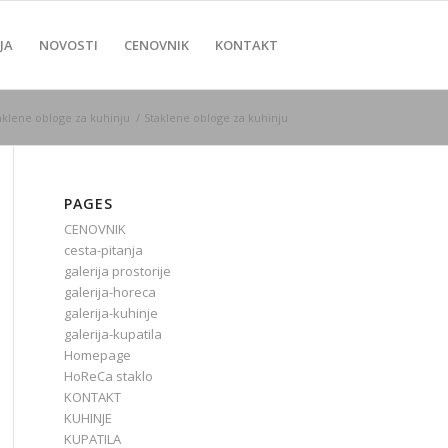
JA
NOVOSTI
CENOVNIK
KONTAKT
aklene obloge za kuhinju
/
Staklene obloge za kuhinju
PAGES
CENOVNIK
cesta-pitanja
galerija prostorije
galerija-horeca
galerija-kuhinje
galerija-kupatila
Homepage
HoReCa staklo
KONTAKT
KUHINJE
KUPATILA