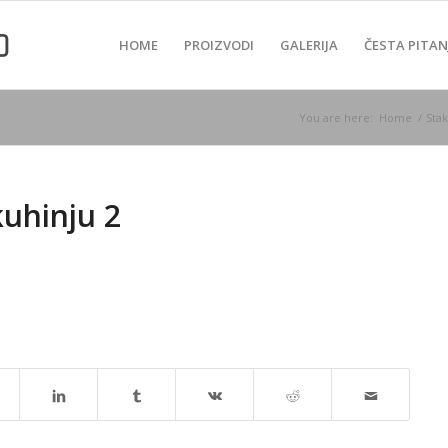
HOME
PROIZVODI
GALERIJA
ČESTA PITAN
You are here:
Home
/
Sta
kuhinju 2