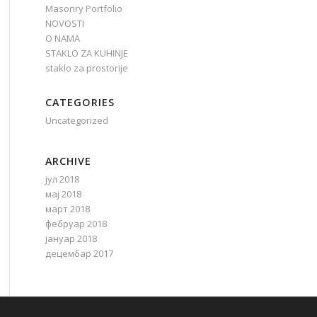
Masonry Portfolio
NOVOSTI
O NAMA
STAKLO ZA KUHINJE
staklo za prostorije
CATEGORIES
Uncategorized
ARCHIVE
јул 2018
мај 2018
март 2018
фебруар 2018
јануар 2018
децембар 2017