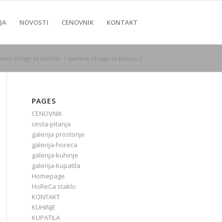
JA
NOVOSTI
CENOVNIK
KONTAKT
klene obloge za kuhinje
/
staklene obloge za kuhinju 2
PAGES
CENOVNIK
cesta-pitanja
galerija prostorije
galerija-horeca
galerija-kuhinje
galerija-kupatila
Homepage
HoReCa staklo
KONTAKT
KUHINJE
KUPATILA