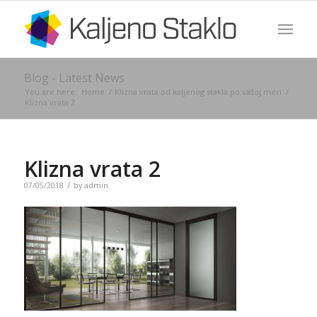
Blog - Latest News
You are here:
Home
/
Klizna vrata od kaljenog stakla po vašoj meri
/
Klizna vrata 2
Klizna vrata 2
/
07/05/2018
by
admin