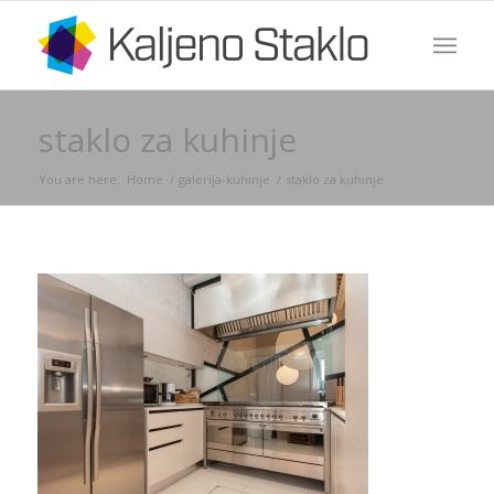
staklo za kuhinje
You are here:
Home
/
galerija-kuhinje
/
staklo za kuhinje