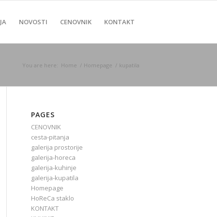
JA
NOVOSTI
CENOVNIK
KONTAKT
You are here:
Home
/
Homepage
/
kupatila
PAGES
CENOVNIK
cesta-pitanja
galerija prostorije
galerija-horeca
galerija-kuhinje
galerija-kupatila
Homepage
HoReCa staklo
KONTAKT