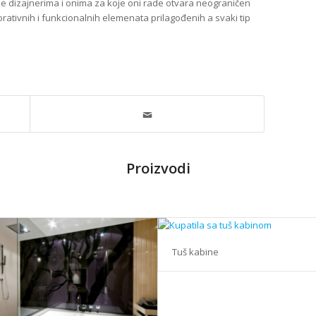
e se dizajnerima i onima za koje oni rade otvara neograničen
rativnih i funkcionalnih elemenata prilagođenih a svaki tip
Proizvodi
Tuš kabine