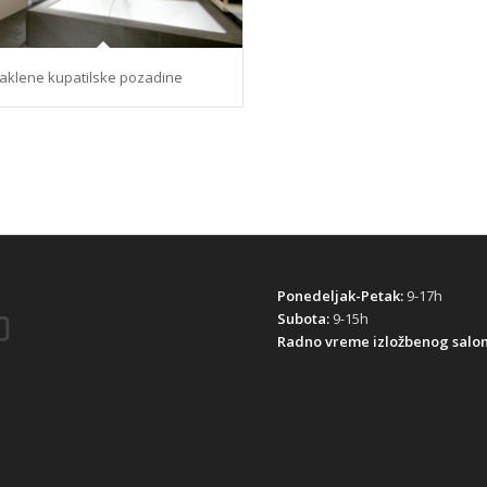
aklene kupatilske pozadine
Ponedeljak-Petak:
9-17h
Subota:
9-15h
Radno vreme izložbenog salon