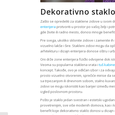
Dekorativno staklo
Zašto se opredeliti za staklene zidove u svom d
enterijera
protvoriti u prostor po vašoj želji i p
gde živite ili radno mesto, donosi mnoge benefit
Pre svega, ukoliko sklonite zidove i zamenite ih 
vizuelno lakše i šire. Stakleni zidovi mogu da o
arhitekturu i dizajn enterijera donose oštru i ur
Oni drže zone enterijera fizički odvojene dok i
Veoma su popularna staklena vrata i
tuš kabine
koncept. Takođe, ovo je odličan izbor i za odvajan
prosto vizuelno otvorenim, sprečiće mirise da se
sa trpezarijom ili dnevnom sobom, stalno kuvanj
zidovi se mogu iskoristiti kao barijer između mes
izgled poslovnom prostoru.
Pošto je staklo jedan svestran i estetski ugodan m
provetrenijim, sve više modenih domova, kao i ka
benefit koje dekorativno staklo donosi u dizajn