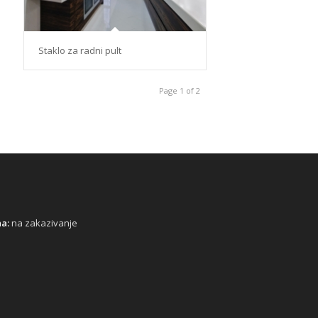
Staklo za radni pult
Page 1 of 2
a:
na zakazivanje