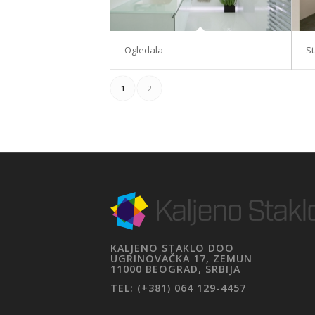
Ogledala
St
1
2
KALJENO STAKLO DOO
UGRINOVAČKA 17, ZEMUN
11000 BEOGRAD, SRBIJA
TEL: (+381) 064 129-4457