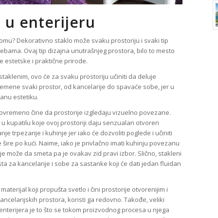
 u enterijeru
omu? Dekorativno staklo može svaku prostoriju i svaki tip
otrebama. Ovaj tip dizajna unutrašnjeg prostora, bilo to mesto
e estetske i praktične prirode.
staklenim, ovo će za svaku prostoriju učiniti da deluje
plemene svaki prostor, od kancelarije do spavaće sobe, jer u
banu estetiku.
stovremeno čine da prostorije izgledaju vizuelno povezane.
u kupatilu koje ovoj prostoriji daju senzualan otvoren
je trpezarije i kuhinje jer iako će dozvoliti poglede i učiniti
 šire po kući. Naime, iako je privlačno imati kuhinju povezanu
e može da smeta pa je ovakav zid pravi izbor. Slično, stakleni
ta za kancelarije i sobe za sastanke koji će dati jedan fluidan
aterijal koji propušta svetlo i čini prostorije otvorenijim i
ncelarijskih prostora, koristi ga redovno. Takođe, veliki
 enterijera je to što se tokom proizvodnog procesa u njega