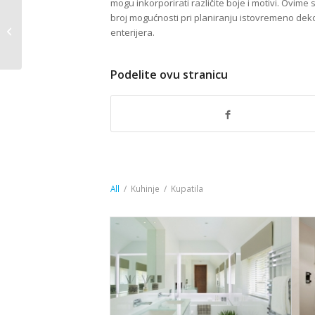
mogu inkorporirati različite boje i motivi. Ovim
broj mogućnosti pri planiranju istovremeno deko
Staklene obloge za
enterijera.
kuhinju
Podelite ovu stranicu
All
/
Kuhinje
/
Kupatila